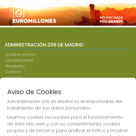
Imagen anterior
Imag
ADMINISTRACIÓN 206 DE MADRID
¿Quiénes somos?
Comprar lotería
Resultados
Contacto
Empresas
Compra en SELAE
Peñas
Aviso de Cookies
Boletos digitales
Acceso
Administración 206 de Madrid es el responsable del
Registro
tratamiento de sus datos personales.
Usamos cookies necesarias para el funcionamiento
CONTACTO
de este sitio web y, con su consentimiento, cookies
propias y de terceros para analizar el tráfico y mostrar
ADMINISTRACION DE LOTERIAS: 206-MADRID - RECEPTOR