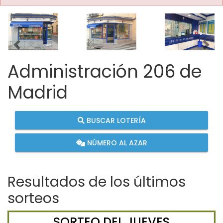
Imagen anterior
Imag
Administración 206 de
Madrid
BUSCAR LOTERÍA
NÚMERO AL AZAR
Resultados de los últimos
sorteos
SORTEO DEL JUEVES