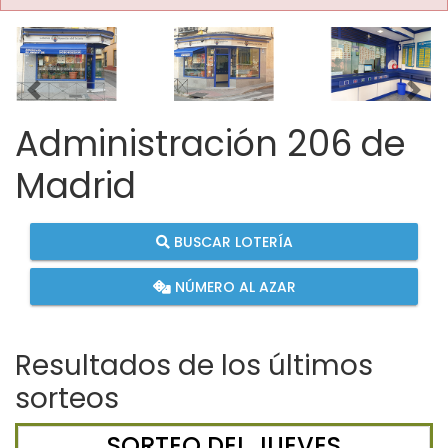
Imagen anterior
Imag
Administración 206 de
Madrid
BUSCAR LOTERÍA
NÚMERO AL AZAR
Resultados de los últimos
sorteos
SORTEO DEL JUEVES