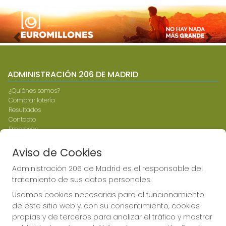
Imagen anterior
Imag
ADMINISTRACIÓN 206 DE MADRID
¿Quiénes somos?
Comprar lotería
Resultados
Contacto
Empresas
Compra en SELAE
Peñas
Aviso de Cookies
Boletos digitales
Acceso
Administración 206 de Madrid es el responsable del
Registro
tratamiento de sus datos personales.
Usamos cookies necesarias para el funcionamiento
CONTACTO
de este sitio web y, con su consentimiento, cookies
propias y de terceros para analizar el tráfico y mostrar
ADMINISTRACION DE LOTERIAS: 206-MADRID - RECEPTOR