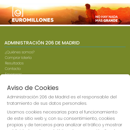
Imagen anterior
Imag
ADMINISTRACIÓN 206 DE MADRID
¿Quiénes somos?
Comprar lotería
Resultados
Contacto
Empresas
Compra en SELAE
Peñas
Aviso de Cookies
Boletos digitales
Acceso
Administración 206 de Madrid es el responsable del
Registro
tratamiento de sus datos personales.
Usamos cookies necesarias para el funcionamiento
CONTACTO
de este sitio web y, con su consentimiento, cookies
propias y de terceros para analizar el tráfico y mostrar
ADMINISTRACION DE LOTERIAS: 206-MADRID - RECEPTOR