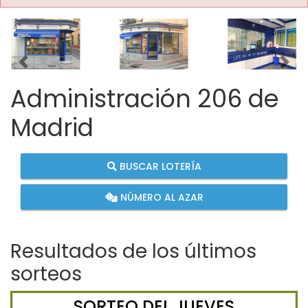
Imagen anterior
Imag
Administración 206 de
Madrid
BUSCAR LOTERÍA
NÚMERO AL AZAR
Resultados de los últimos
sorteos
SORTEO DEL JUEVES