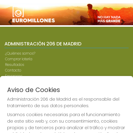
Imagen anterior
Imag
ADMINISTRACIÓN 206 DE MADRID
¿Quiénes somos?
Comprar lotería
Resultados
Contacto
Empresas
Compra en SELAE
Peñas
Aviso de Cookies
Boletos digitales
Acceso
Administración 206 de Madrid es el responsable del
Registro
tratamiento de sus datos personales.
Usamos cookies necesarias para el funcionamiento
CONTACTO
de este sitio web y, con su consentimiento, cookies
propias y de terceros para analizar el tráfico y mostrar
ADMINISTRACION DE LOTERIAS: 206-MADRID - RECEPTOR