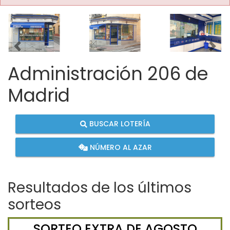
Imagen anterior
Imag
Administración 206 de
Madrid
BUSCAR LOTERÍA
NÚMERO AL AZAR
Resultados de los últimos
sorteos
SORTEO EXTRA DE AGOSTO