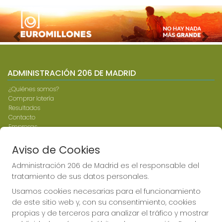
Imagen anterior
Imag
ADMINISTRACIÓN 206 DE MADRID
¿Quiénes somos?
Comprar lotería
Resultados
Contacto
Empresas
Compra en SELAE
Peñas
Aviso de Cookies
Boletos digitales
Acceso
Administración 206 de Madrid es el responsable del
Registro
tratamiento de sus datos personales.
Usamos cookies necesarias para el funcionamiento
CONTACTO
de este sitio web y, con su consentimiento, cookies
propias y de terceros para analizar el tráfico y mostrar
ADMINISTRACION DE LOTERIAS: 206-MADRID - RECEPTOR