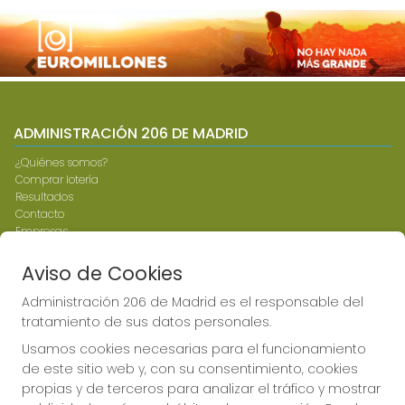
Imagen anterior
Imag
ADMINISTRACIÓN 206 DE MADRID
¿Quiénes somos?
Comprar lotería
Resultados
Contacto
Empresas
Compra en SELAE
Peñas
Aviso de Cookies
Boletos digitales
Acceso
Administración 206 de Madrid es el responsable del
Registro
tratamiento de sus datos personales.
Usamos cookies necesarias para el funcionamiento
CONTACTO
de este sitio web y, con su consentimiento, cookies
propias y de terceros para analizar el tráfico y mostrar
ADMINISTRACION DE LOTERIAS: 206-MADRID - RECEPTOR