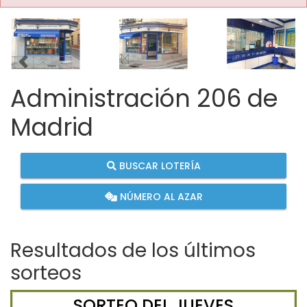
Imagen anterior
Imag
Administración 206 de
Madrid
BUSCAR LOTERÍA
NÚMERO AL AZAR
Resultados de los últimos
sorteos
SORTEO DEL JUEVES