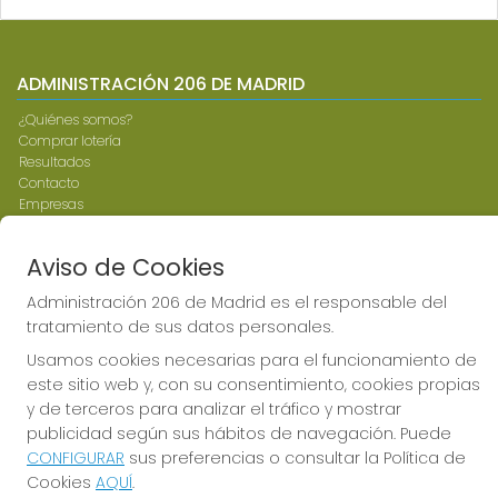
ADMINISTRACIÓN 206 DE MADRID
¿Quiénes somos?
Comprar lotería
Resultados
Contacto
Empresas
Compra en SELAE
Peñas
Aviso de Cookies
Boletos digitales
Acceso
Administración 206 de Madrid es el responsable del
Registro
tratamiento de sus datos personales.
Usamos cookies necesarias para el funcionamiento de
CONTACTO
este sitio web y, con su consentimiento, cookies propias
ADMINISTRACION DE LOTERIAS: 206-MADRID - RECEPTOR
y de terceros para analizar el tráfico y mostrar
OFICIAL: 97575 Teresa y julia
publicidad según sus hábitos de navegación. Puede
917342797
CONFIGURAR
sus preferencias o consultar la Política de
pedidos@admon206teresayjulia.es
Cookies
AQUÍ
.
NTRA. SRA. DE VALVERDE, 55