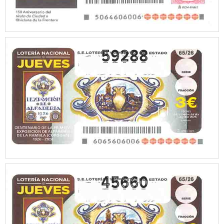
59288
45660