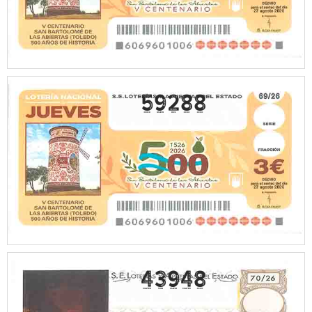
59288
43948