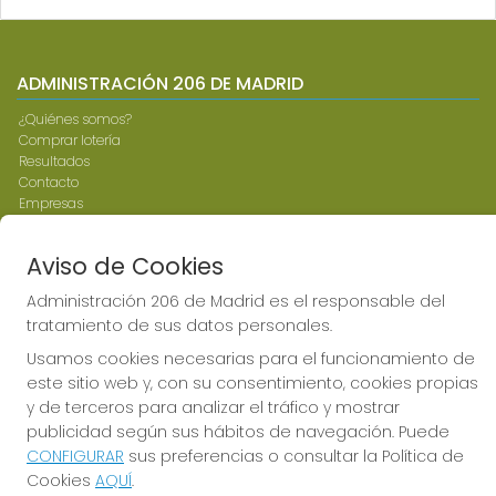
ADMINISTRACIÓN 206 DE MADRID
¿Quiénes somos?
Comprar lotería
Resultados
Contacto
Empresas
Compra en SELAE
Peñas
Aviso de Cookies
Boletos digitales
Acceso
Administración 206 de Madrid es el responsable del
Registro
tratamiento de sus datos personales.
Usamos cookies necesarias para el funcionamiento de
CONTACTO
este sitio web y, con su consentimiento, cookies propias
ADMINISTRACION DE LOTERIAS: 206-MADRID - RECEPTOR
y de terceros para analizar el tráfico y mostrar
OFICIAL: 97575 Teresa y julia
publicidad según sus hábitos de navegación. Puede
917342797
CONFIGURAR
sus preferencias o consultar la Política de
pedidos@admon206teresayjulia.es
Cookies
AQUÍ
.
NTRA. SRA. DE VALVERDE, 55