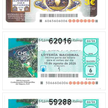
62016
59288