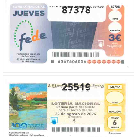
87378
25519