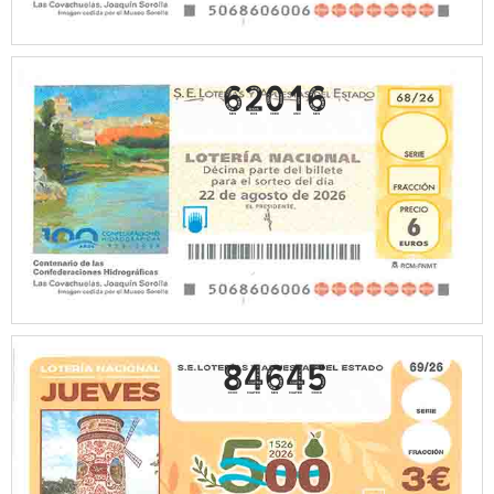
62016
84645