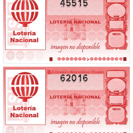
45515
62016