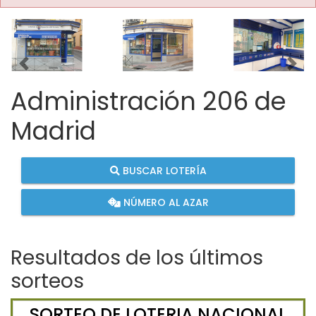
Imagen anterior
Imag
Administración 206 de
Madrid
BUSCAR LOTERÍA
NÚMERO AL AZAR
Resultados de los últimos
sorteos
SORTEO DE LOTERIA NACIONAL