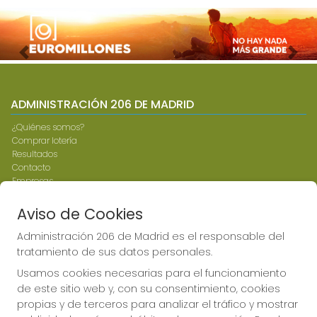
Imagen anterior
Imag
ADMINISTRACIÓN 206 DE MADRID
¿Quiénes somos?
Comprar lotería
Resultados
Contacto
Empresas
Compra en SELAE
Peñas
Aviso de Cookies
Boletos digitales
Acceso
Administración 206 de Madrid es el responsable del
Registro
tratamiento de sus datos personales.
Usamos cookies necesarias para el funcionamiento
CONTACTO
de este sitio web y, con su consentimiento, cookies
propias y de terceros para analizar el tráfico y mostrar
ADMINISTRACION DE LOTERIAS: 206-MADRID - RECEPTOR